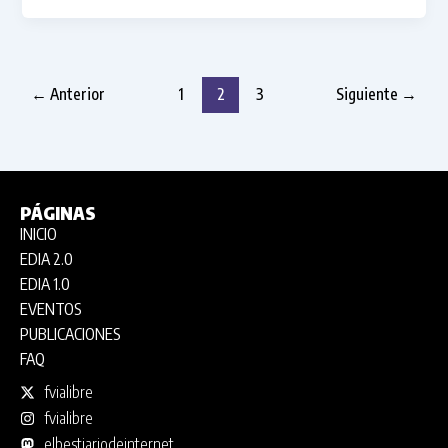
←
Anterior
1
2
3
Siguiente
→
PÁGINAS
INICIO
EDIA 2.0
EDIA 1.0
EVENTOS
PUBLICACIONES
FAQ
fvialibre
fvialibre
elbestiariodeinternet